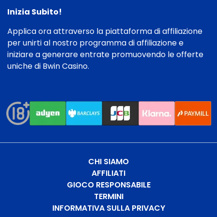
Inizia Subito!
Applica ora attraverso la piattaforma di affiliazione
per unirti al nostro programma di affiliazione e
iniziare a generare entrate promuovendo le offerte
uniche di Bwin Casino.
CHI SIAMO
AFFILIATI
GIOCO RESPONSABILE
TERMINI
INFORMATIVA SULLA PRIVACY