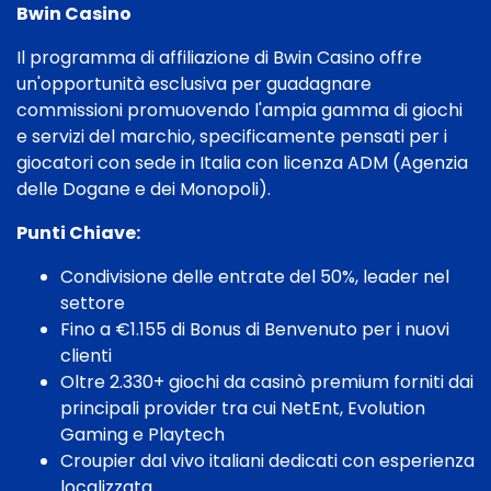
Bwin Casino
Il programma di affiliazione di Bwin Casino offre
un'opportunità esclusiva per guadagnare
commissioni promuovendo l'ampia gamma di giochi
e servizi del marchio, specificamente pensati per i
giocatori con sede in Italia con licenza ADM (Agenzia
delle Dogane e dei Monopoli).
Punti Chiave:
Condivisione delle entrate del 50%, leader nel
settore
Fino a €1.155 di Bonus di Benvenuto per i nuovi
clienti
Oltre 2.330+ giochi da casinò premium forniti dai
principali provider tra cui NetEnt, Evolution
Gaming e Playtech
Croupier dal vivo italiani dedicati con esperienza
localizzata