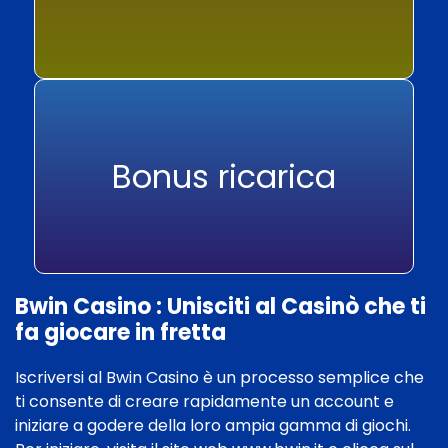
Bonus ricarica
Bwin Casino : Unisciti al Casinò che ti
fa giocare in fretta
Iscriversi al Bwin Casino è un processo semplice che
ti consente di creare rapidamente un account e
iniziare a godere della loro ampia gamma di giochi.