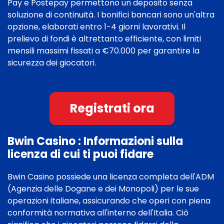
Pay e Postepay permettono un deposito senza
soluzione di continuità. I bonifici bancari sono un'altra
opzione, elaborati entro 1-4 giorni lavorativi. Il
prelievo di fondi è altrettanto efficiente, con limiti
mensili massimi fissati a €70.000 per garantire la
sicurezza dei giocatori.
Registrati ora
Bwin Casino : Informazioni sulla
licenza di cui ti puoi fidare
Bwin Casino possiede una licenza completa dell'ADM
(Agenzia delle Dogane e dei Monopoli) per le sue
operazioni italiane, assicurando che operi con piena
conformità normativa all'interno dell'Italia. Ciò