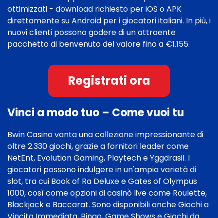
ottimizzati - download richiesto per iOS o APK
direttamente su Android per i giocatori italiani. In più, i
nuovi clienti possono godere di un attraente
pacchetto di benvenuto del valore fino a €1.155.
Registrati ora
Vinci a modo tuo – Come vuoi tu
Bwin Casino vanta una collezione impressionante di
oltre 2.330 giochi, grazie a fornitori leader come
NetEnt, Evolution Gaming, Playtech e Yggdrasil. I
giocatori possono indulgere in un'ampia varietà di
slot, tra cui Book of Ra Deluxe e Gates of Olympus
1000, così come opzioni di casinò live come Roulette,
Blackjack e Baccarat. Sono disponibili anche Giochi a
Vincita Immediata, Bingo, Game Shows e Giochi da